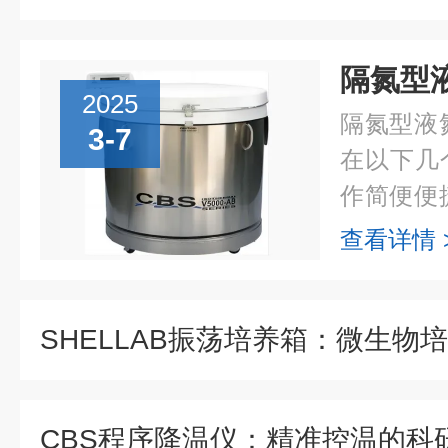
2025
隔氮型液
3-7
在以下几
作简便便
殊的设计
查看详情 
用户在需
开。一些..
CBS程序降温仪：精准控温的科