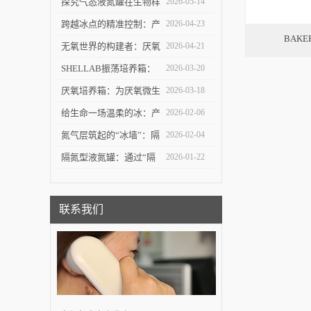
结构设计与微生物培养应
探究气态液氮罐在生物样
2026-05-14
用探讨
本深低温存储中的技术优
跨越冰点的精准控制：产
2026-04-23
BAK
势与安全逻辑
业型程序降温仪在生物制
无氧世界的构建者：厌氧
2026-04-21
造中的价值
培养箱的技术原理与应用
SHELLAB振荡培养箱：
2026-03-20
探索
温度与振荡协同下的细胞
厌氧培养箱：为厌氧微生
2026-03-18
与微生物“生长引擎”
物打造“无氧之家”的关键
给生命一场温柔的冰：产
2026-02-06
实验平台
业型程序降温仪如何守护
氮气层筑起的“冰墙”：隔
2026-02-04
细胞的深冷之门
氮型液氮罐如何重新定义
隔氮型液氮罐：通过“隔
2026-01-22
极低温储存
离氮气层”实现稳定超低
温储存的专业设备
联系我们