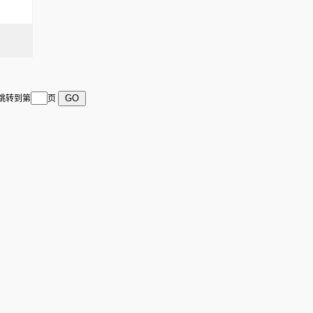
 跳转到第
页