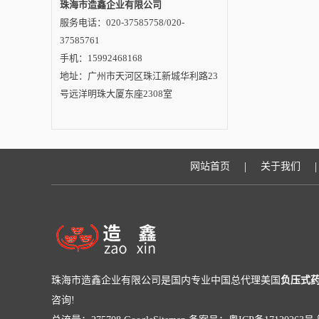
珠海市造鑫企业有限公司
服务电话：020-37585758/020-
37585761
手机：15992468168
地址：广州市天河区珠江新城华利路23
号远洋明珠大厦东座2308室
|
|
网站首页
关于我们
珠海市造鑫企业有限公司是国内专业中国总代理美国
负压式
咨询!