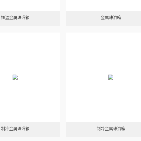
恒温金属珠浴箱
金属珠浴箱
制冷金属珠浴箱
制冷金属珠浴箱