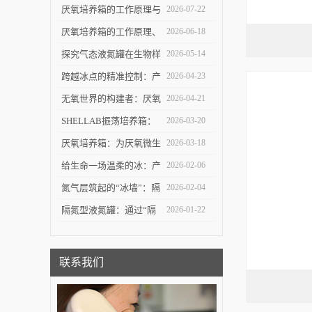
厌氧培养箱的工作原理与
2026-07-22
操作环境控制技术解析
厌氧培养箱的工作原理、
2026-06-18
结构设计与微生物培养应
探究气态液氮罐在生物样
2026-05-14
用探讨
本深低温存储中的技术优
跨越冰点的精准控制：产
2026-04-23
势与安全逻辑
业型程序降温仪在生物制
无氧世界的构建者：厌氧
2026-04-21
造中的价值
培养箱的技术原理与应用
SHELLAB振荡培养箱：
2026-03-20
探索
温度与振荡协同下的细胞
厌氧培养箱：为厌氧微生
2026-03-18
与微生物“生长引擎”
物打造“无氧之家”的关键
给生命一场温柔的冰：产
2026-02-06
实验平台
业型程序降温仪如何守护
氮气层筑起的“冰墙”：隔
2026-02-04
细胞的深冷之门
氮型液氮罐如何重新定义
隔氮型液氮罐：通过“隔
2026-01-22
极低温储存
离氮气层”实现稳定超低
温储存的专业设备
联系我们