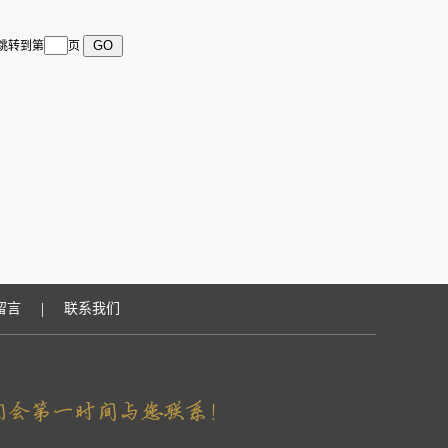
 跳转到第
页
|
留言
联系我们