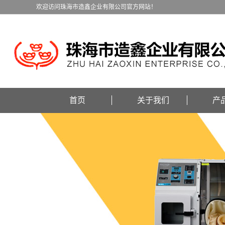
欢迎访问珠海市造鑫企业有限公司官方网站！
首页
关于我们
产