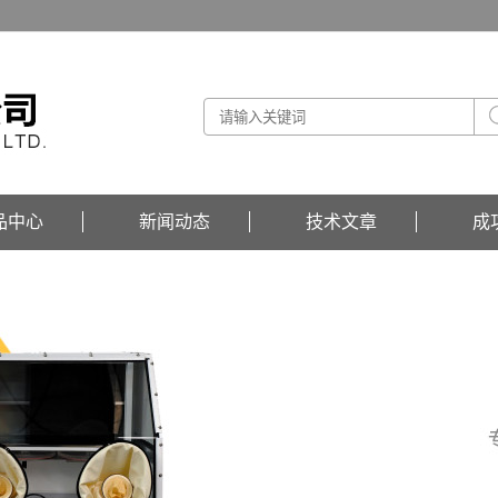
品中心
新闻动态
技术文章
成