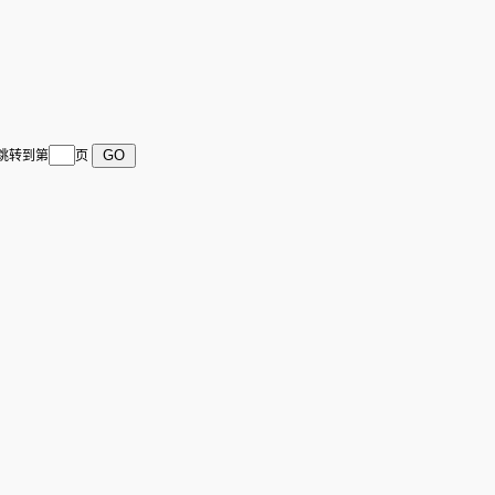
 跳转到第
页