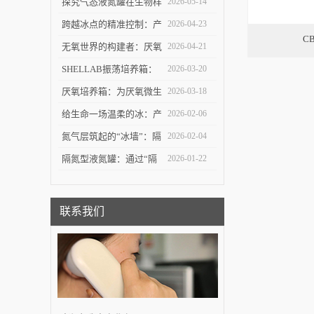
结构设计与微生物培养应
探究气态液氮罐在生物样
2026-05-14
用探讨
本深低温存储中的技术优
跨越冰点的精准控制：产
2026-04-23
C
势与安全逻辑
业型程序降温仪在生物制
无氧世界的构建者：厌氧
2026-04-21
造中的价值
培养箱的技术原理与应用
SHELLAB振荡培养箱：
2026-03-20
探索
温度与振荡协同下的细胞
厌氧培养箱：为厌氧微生
2026-03-18
与微生物“生长引擎”
物打造“无氧之家”的关键
给生命一场温柔的冰：产
2026-02-06
实验平台
业型程序降温仪如何守护
氮气层筑起的“冰墙”：隔
2026-02-04
细胞的深冷之门
氮型液氮罐如何重新定义
隔氮型液氮罐：通过“隔
2026-01-22
极低温储存
离氮气层”实现稳定超低
温储存的专业设备
联系我们