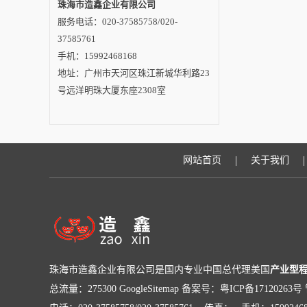
珠海市造鑫企业有限公司
服务电话：020-37585758/020-
37585761
手机：15992468168
地址：广州市天河区珠江新城华利路23
号远洋明珠大厦东座2308室
|
|
网站首页
关于我们
珠海市造鑫企业有限公司是国内专业中国总代理美国
产业型
总流量：275300
GoogleSitemap
备案号：粤ICP备17120263号