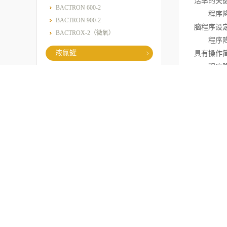
活率的关
BACTRON 600-2
程序降温
BACTRON 900-2
脑程序设
BACTROX-2（微氧）
程序降温
液氮罐
具有操作
程序降温
小型液氮罐
：温度能
中型液氮罐
灵活：无
气态液氮罐
一点。
隔氮型液氮罐
智能：所
程序降温仪
的报警信
安全：系
2101程序降温仪
可靠：操
产业型程序降温仪
便携：紧
CO2培养箱
安静：系
高温灭菌CO2培养箱
水套式培养箱
气套式培养箱