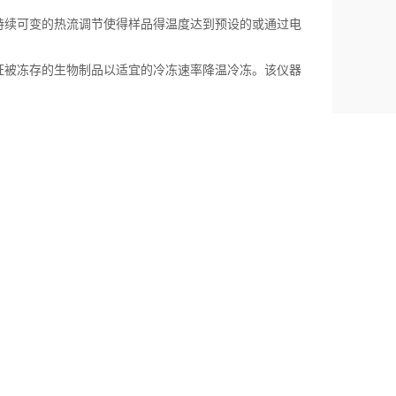
续可变的热流调节使得样品得温度达到预设的或通过电
被冻存的生物制品以适宜的冷冻速率降温冷冻。该仪器
度也都地保持一致性。
高达8℃/分钟。温度能够保持在可控温度范围内的任
定温度时1.5℃时，系统会自动发出一个听觉的或视觉
发或可燃的液体。