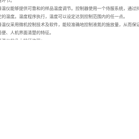
键环节。
仪能够提供可靠和的样品温度调节。控制器使用一个侍服系统，通过持
定的温度。温度程序执行，温度可以设定达到控制范围内的任一点。
仪采用微机控制技术及软件，能较准确地控制液氮的施放量，从而保证
简便、人机界面清楚的特征。
仪的几大特征体现：
够被设定并在工作过程中保持。每个样品管内部及不同样品管之间的温
论是冷却还是升温，其速率都可根据用户地不同要求而变化。冷却速率可
有温度控制都可预先编程，也可临时设定，当冷冻罐的温度超过或低于制
号。
统仅需要少量的液氮。无需使用液氮钢瓶，也*不涉及酒精等其它易挥
作使用简单，设置后几乎不需要监控。
凑结构设计，体积小，重量轻，便于野外使用。
统的整体设计使得*不产生振动或噪音。