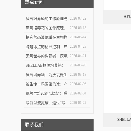
热点新闻
A 
厌氧培养箱的工作原理与
2026-07-22
操作环境控制技术解析
厌氧培养箱的工作原理、
2026-06-18
结构设计与微生物培养应
探究气态液氮罐在生物样
2026-05-14
用探讨
本深低温存储中的技术优
跨越冰点的精准控制：产
2026-04-23
势与安全逻辑
业型程序降温仪在生物制
无氧世界的构建者：厌氧
2026-04-21
造中的价值
培养箱的技术原理与应用
SHELLAB振荡培养箱：
2026-03-20
探索
温度与振荡协同下的细胞
厌氧培养箱：为厌氧微生
2026-03-18
与微生物“生长引擎”
物打造“无氧之家”的关键
给生命一场温柔的冰：产
2026-02-06
实验平台
业型程序降温仪如何守护
氮气层筑起的“冰墙”：隔
2026-02-04
细胞的深冷之门
氮型液氮罐如何重新定义
隔氮型液氮罐：通过“隔
2026-01-22
极低温储存
离氮气层”实现稳定超低
SHELL
温储存的专业设备
联系我们