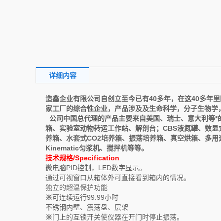
详细内容
造鑫企业有限公司自创立至今已有40多年，在这40多年
家工厂的综合性企业，产品涉及及生命科学，分子生物学
公司中国总代理的产品主要来自美国、瑞士、意大利等*的
箱、实验室动物转运工作站、解剖台；CBS液氮罐、数显式
养箱、水套式CO2培养箱、振荡培养箱、真空烘箱、多用途
Kinematic匀浆机、搅拌机等等。
技术规格/Specification
微电脑PID控制，LED数字显示。
通过可视窗口从箱体外可直接看到箱内的情况。
独立的超温保护功能
※
可连续运行99.99小时
不锈钢内壁、震荡盘、层架
※
门上的互锁开关使仪器在开门时停止振荡。