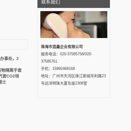
联系我们
珠海市造鑫企业有限公司
服务电话：020-37585758/020-
办事处，2
37585761
手机：15992468168
药物隔离手套
气套CO2培
地址：广州市天河区珠江新城华利路23
瑞士
号远洋明珠大厦东座2308室