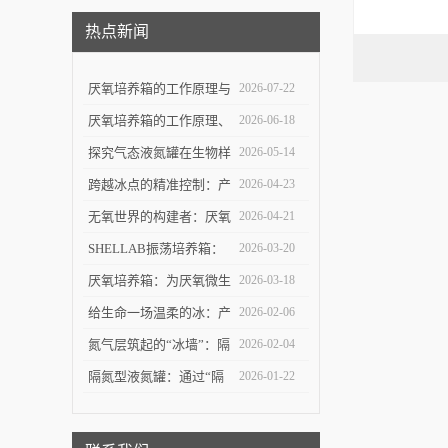
热点新闻
厌氧培养箱的工作原理与
2026-07-22
操作环境控制技术解析
厌氧培养箱的工作原理、
2026-06-18
结构设计与微生物培养应
探究气态液氮罐在生物样
2026-05-14
用探讨
本深低温存储中的技术优
跨越冰点的精准控制：产
2026-04-23
势与安全逻辑
业型程序降温仪在生物制
无氧世界的构建者：厌氧
2026-04-21
造中的价值
培养箱的技术原理与应用
SHELLAB振荡培养箱：
2026-03-20
探索
温度与振荡协同下的细胞
厌氧培养箱：为厌氧微生
2026-03-18
与微生物“生长引擎”
物打造“无氧之家”的关键
给生命一场温柔的冰：产
2026-02-06
实验平台
业型程序降温仪如何守护
氮气层筑起的“冰墙”：隔
2026-02-04
细胞的深冷之门
氮型液氮罐如何重新定义
隔氮型液氮罐：通过“隔
2026-01-22
极低温储存
离氮气层”实现稳定超低
温储存的专业设备