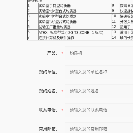
更多选项
1
8
实验室手持型均质器
数码显
2
9
实验室“小"型台式均质器
快速拆
3
10
实验室“中"型台式均质器
快速拆装
4
11
实验室“大"型台式均质器
分散头易
5
12
试验工厂批量均质器
适用于 C
6
13
ATEX 标准型式 (II2G-T3-ZONE 1 标准)
适用于
7
14
连接计算机及软件操作
轴的长
产品：
您的单位：
您的姓名：
联系电话：
常用邮箱：