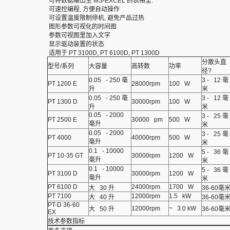
可将数据输出至 MS-EXCEL 的表格里.
可速控编程, 方便自动操作
可设置温度限制停机, 避免产品过热
图形参数可视化的时间图
参数可视图里加入文字
显示驱动装置的状态
适用于 PT 3100D, PT 6100D, PT 1300D
分散头直
型号/系列
大容量
高转数
功率
径?
0.05 - 250 毫
3 - 12 毫
PT 1200 E
28000rpm
100 W
升
米
0.05 - 250 毫
3 - 12 毫
PT 1300 D
30000rpm
100 W
升
米
0.05 - 2000
3 - 25 毫
PT 2500 E
30000 pm
500 W
毫升
米
0.05 - 2000
3 - 25 毫
PT 4000
40000rpm
500 W
毫升
米
0.1 - 10000
5 - 36 毫
PT 10-35 GT
30000rpm
1200 W
毫升
米
0.1 - 10000
5 - 36 毫
PT 3100 D
30000rpm
1200 W
毫升
米
PT 6100 D
24000rpm
1700 W
大 30 升
36-60毫
PT 7100
12000rpm
1.5 kW
大 40 升
36-60毫
PT-D 36-60
12000rpm
~ 3.0 kW
大 50 升
36-60毫
EX
技术参数指标