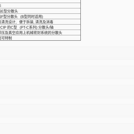
示
装E型分散头
F型分散头 (B型同时适用)
清洗设计, 便于拆装, 清洗及消毒
IP 的C型 (PT-C系列) 分散头/轴
带压及真空应用上机械密封系统的分散头
度可特制