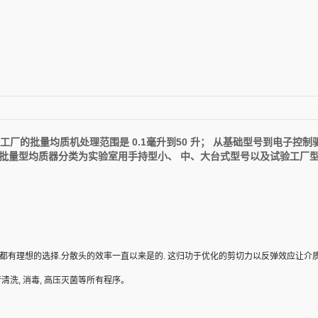
试验工厂的批量
均质机
处理范围是 0.1毫升到50 升； 从基础型号到电子控
批量型均质器分类为实验室用手持型小、 中、大台式型号以及试验工厂
应用都有理想的选择.分散头的效率一直以来是的. 这归功于优化的剪切力以反弹效应让介
清洗, 消毒, 高压灭菌等所有程序。