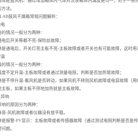
配置风机、通过增加箱体内气体对流使箱体内温度更均一；对于一些热
的方法。
LAB鼓风干燥箱常规问题解析：
电
情况一般分为两种：
后开关等都不亮-保险丝故障；
通电后，开关灯亮主板不亮-主板故障或者开关也有可能故障，这时用
温
情况一般分为两种：
不定升温-主板故障或者通过测量电阻，判断是否加热管故障；
不停升温-看风机是否转动，如果风机不转则风机故障或电容故障（用
虑主板，如果主板不停地加热就是主板故障。
异响
响的原因分为两种：
-风机故障或者仪器没有放平稳。
报警-PV显示：主板故障或者传感器故障（通过测试电阻判断是否是传
警问题。