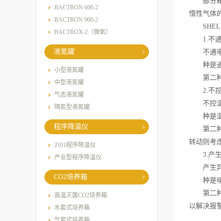
部分箱体
BACTRON 600-2
惰性气体
BACTRON 900-2
SHEL
BACTROX-2（微氧）
1.不通
液氮罐
不通电的
种是通电
小型液氮罐
第二种是
中型液氮罐
2.不控
气态液氮罐
不控温的
隔氮型液氮罐
种是温度
程序降温仪
第二种是
转动则考
2101程序降温仪
3.产生
产业型程序降温仪
产生异
CO2培养箱
种是噪音
第二种是
高温灭菌CO2培养箱
以解决报
水套式培养箱
气套式培养箱