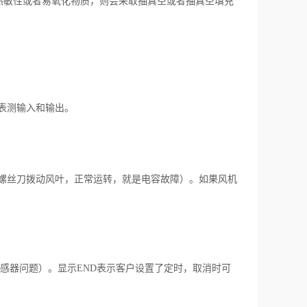
敏性或者易氧化物质，则会采取抽真空或者抽真空填充
表测输入和输出。
螺丝刀拨动风叶，正常运转，就是电容故障）。如果风机
感器问题）。显示END表示客户设置了定时，取消时可