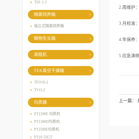
TSF-1-1
2.周维
隔离饲养箱
3.月校
独立式隔离饲养箱
植物生长箱
4.年保养
滚瓶机
5.应急演
TEK真空干燥箱
TFO10-2
TVO-2
上一篇：
均质器
PT1200E 均质机
PT1300D均质机
PT2500E均质机
PT10-35GT