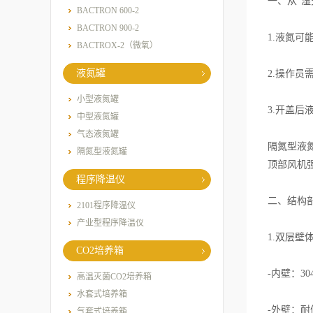
一、从“湿
BACTRON 600-2
BACTRON 900-2
1.液氮
BACTROX-2（微氧）
液氮罐
2.操作员
小型液氮罐
3.开盖
中型液氮罐
气态液氮罐
隔氮型液
隔氮型液氮罐
顶部风机强
程序降温仪
二、结构
2101程序降温仪
产业型程序降温仪
1.双层壁
CO2培养箱
-内壁：3
高温灭菌CO2培养箱
水套式培养箱
-外壁：
气套式培养箱