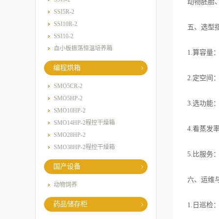
动物胚胎
SSI5R-2
SSI10R-2
五、选型
SSI10-2
血小板振荡恒温培养箱
1.算容量：
编程烘箱
2.定空间：
SMO5CR-2
SMO5HP-2
3.选功能
SMO10HP-2
SMO14HP-2程控干燥箱
4.看蒸发
SMO28HP-2
SMO38HP-2程控干燥箱
5.比服务
国产设备
六、运维
动物饲养
药品储存柜
1.日巡