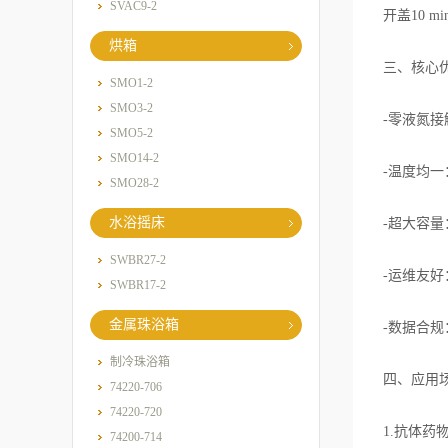
SVAC9-2
开盖10 
烘箱
三、核心
SMO1-2
SMO3-2
-零液氮
SMO5-2
SMO14-2
-温度均一
SMO28-2
水浴摇床
-超大容量：
SWBR27-2
-运维友好
SWBR17-2
金属珠浴箱
-数据合规：
制冷珠浴箱
四、应用场
74220-706
74220-720
1.抗体药
74200-714