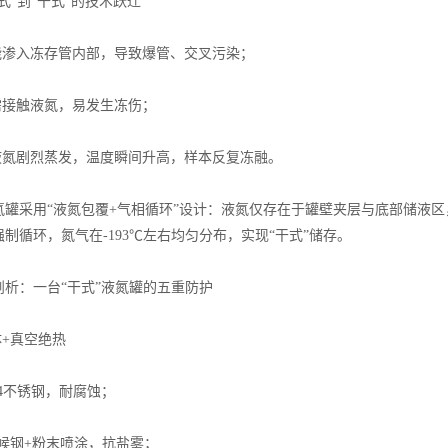
式”到“干式”的技术跃迁
可能渗入冻存管内部，导致爆管、交叉污染；
需接触液氮，易发生冻伤；
后液氮剧烈蒸发，温度瞬间升高，样本反复冻融。
氮罐采用“液氮包覆+气相循环”设计：液氮仅存在于罐壁夹层与底部储液
制循环，氮气在-193℃左右均匀分布，实现“干式”储存。
剖析：一台“干式”液氮罐的五重防护
体+真空绝热
04不锈钢，耐腐蚀；
耐候钢+粉末喷涂，抗盐雾；