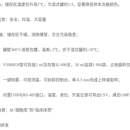
min，储存区温度仅升高2℃，为湿式罐的1/3，显著降低样本冻融损伤。
优势：安全、均温、大容量
接触：储存区干燥，消除爆管、交叉污染隐患；
：罐壁360°C液氮包覆，温差≤3℃，优于湿式罐的≥10℃；
V5000EH型可存放2 ml冻存管42 000支，50 ml血袋1 984袋，占地面积
：一键除雾、可视顶盖、可拆卸控制台，单人3 min完成上样或取样；
内置USB与RS-485接口，温度、液位、开盖记录可导出CSV，满足GMP、ISO 
景：从“细胞库”到“临床床旁”
物研发