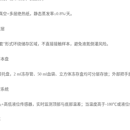
真空+多层绝热纸，静态蒸发率≤0.8%/天。
覆层
夹套”形式环绕储存区域，不直接接触样本，避免液氮倒灌风险。
样本盘
托盘，2 ml冻存管、50 ml血袋、立方体冻存盒均可分层存放；外部把
控系统
头+高低液位传感器，实时监测顶部与底部温差；当温度高于-180℃或液位
率