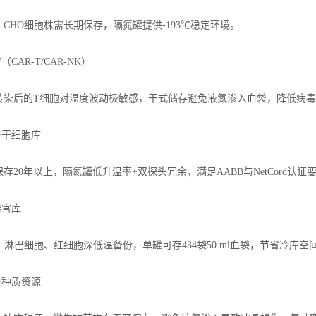
CHO细胞株需长期保存，隔氮罐提供-193℃稳定环境。
（CAR-T/CAR-NK）
转染后的T细胞对温度波动极敏感，干式储存避免液氮渗入血袋，降低病
与干细胞库
存20年以上，隔氮罐低升温率+双探头冗余，满足AABB与NetCord认证
器官库
、淋巴细胞、红细胞深低温备份，单罐可存434袋50 ml血袋，节省冷库空间
与种质资源