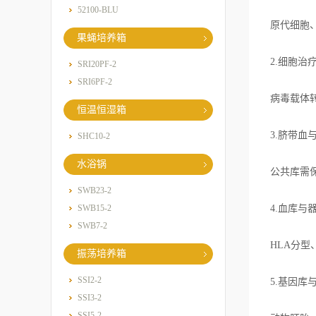
52100-BLU
原代细胞、
果蝇培养箱
2.细胞治疗
SRI20PF-2
SRI6PF-2
病毒载体
恒温恒湿箱
3.脐带血
SHC10-2
水浴锅
公共库需保
SWB23-2
SWB15-2
4.血库与
SWB7-2
HLA分型
振荡培养箱
SSI2-2
5.基因库
SSI3-2
SSI5-2