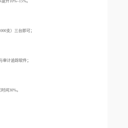
升10%–15%。
2 000支）三台即可；
门禁与审计追踪软件；
时间30%。