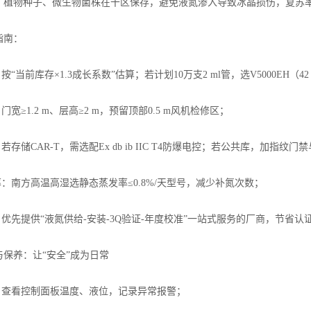
、植物种子、微生物菌株在干区保存，避免液氮渗入导致冰晶损伤，复苏率提
指南：
按“当前库存×1.3成长系数”估算；若计划10万支2 ml管，选V5000EH（4
门宽≥1.2 m、层高≥2 m，预留顶部0.5 m风机检修区；
：若存储CAR-T，需选配Ex db ib IIC T4防爆电控；若公共库，加指纹
率：南方高温高湿选静态蒸发率≤0.8%/天型号，减少补氮次数；
：优先提供“液氮供给-安装-3Q验证-年度校准”一站式服务的厂商，节省认证
与保养：让“安全”成为日常
检：查看控制面板温度、液位，记录异常报警；