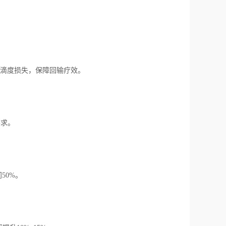
毒滴度损失，保障回输疗效。
要求。
50%。