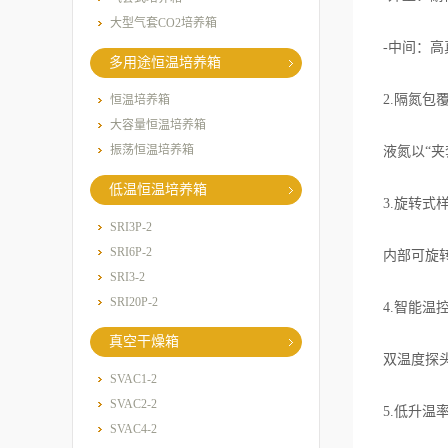
大型气套CO2培养箱
-中间：高
多用途恒温培养箱
2.隔氮包
恒温培养箱
大容量恒温培养箱
振荡恒温培养箱
液氮以“
低温恒温培养箱
3.旋转式
SRI3P-2
SRI6P-2
内部可旋转
SRI3-2
SRI20P-2
4.智能温
真空干燥箱
双温度探
SVAC1-2
SVAC2-2
5.低升温
SVAC4-2