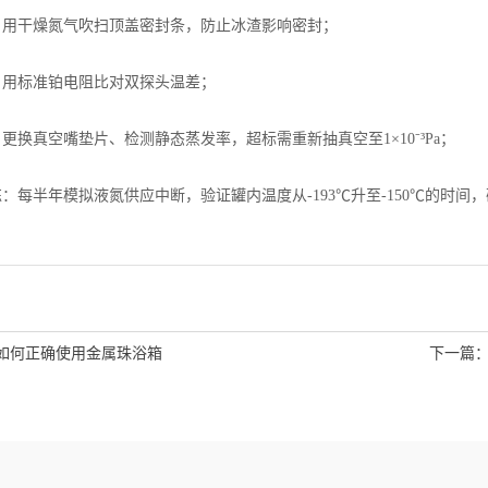
护：用干燥氮气吹扫顶盖密封条，防止冰渣影响密封；
准：用标准铂电阻比对双探头温差；
：更换真空嘴垫片、检测静态蒸发率，超标需重新抽真空至1×10⁻³Pa；
练：每半年模拟液氮供应中断，验证罐内温度从-193℃升至-150℃的时
如何正确使用金属珠浴箱
下一篇