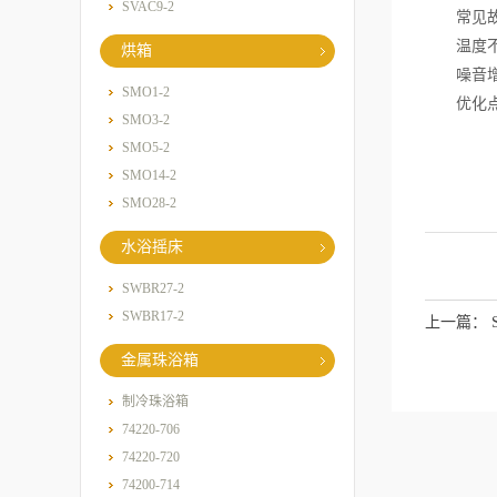
SVAC9-2
常见故
温度不达
烘箱
噪音增大
SMO1-2
优化点：
SMO3-2
SMO5-2
SMO14-2
SMO28-2
水浴摇床
SWBR27-2
SWBR17-2
上一篇：
金属珠浴箱
制冷珠浴箱
74220-706
74220-720
74200-714