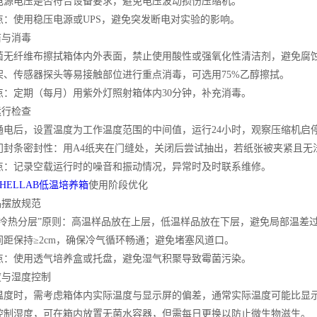
电压是否符合设备要求，避免电压波动损伤压缩机。
使用稳压电源或UPS，避免突发断电对实验的影响。
与消毒
纤维布擦拭箱体内外表面，禁止使用酸性或强氧化性清洁剂，避免腐
传感器探头等易接触部位进行重点消毒，可选用75%乙醇擦拭。
定期（每月）用紫外灯照射箱体内30分钟，补充消毒。
行检查
后，设置温度为工作温度范围的中间值，运行24小时，观察压缩机启
条密封性：用A4纸夹在门缝处，关闭后尝试抽出，若纸张被夹紧且无
记录空载运行时的噪音和振动情况，异常时及时联系维修。
SHELLAB低温培养箱
使用阶段优化
摆放规范
热分层”原则：高温样品放在上层，低温样品放在下层，避免局部温差
保持≥2cm，确保冷气循环畅通；避免堵塞风道口。
使用透气培养盒或托盘，避免湿气积聚导致霉菌污染。
与湿度控制
时，需考虑箱体内实际温度与显示屏的偏差，通常实际温度可能比显示值
湿度，可在箱内放置无菌水容器，但需每日更换以防止微生物滋生。