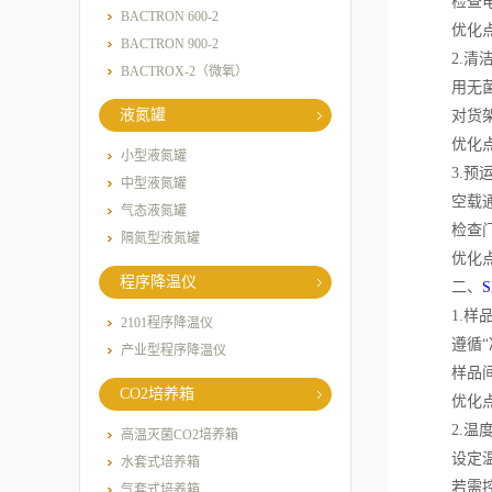
检查电源
BACTRON 600-2
优化点：
BACTRON 900-2
2.清洁
BACTROX-2（微氧）
用无菌无
液氮罐
对货架、
优化点：
小型液氮罐
3.预运
中型液氮罐
空载通电
气态液氮罐
检查门封
隔氮型液氮罐
优化点：
程序降温仪
二、
1.样品
2101程序降温仪
遵循“冷
产业型程序降温仪
样品间距
CO2培养箱
优化点：
2.温度
高温灭菌CO2培养箱
设定温度
水套式培养箱
若需控制
气套式培养箱