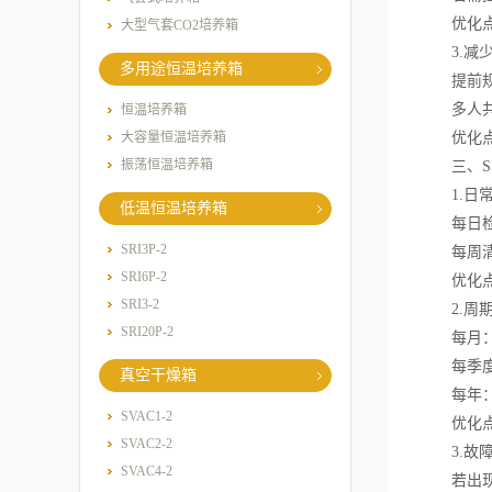
优化点：
大型气套CO2培养箱
3.减少
多用途恒温培养箱
提前规划
多人共用
恒温培养箱
大容量恒温培养箱
优化点：
振荡恒温培养箱
三、SH
1.日常
低温恒温培养箱
每日检查
SRI3P-2
每周清洁
SRI6P-2
优化点：
SRI3-2
2.周期
SRI20P-2
每月：检
每季度：
真空干燥箱
每年：全
SVAC1-2
优化点：
SVAC2-2
3.故障
SVAC4-2
若出现异