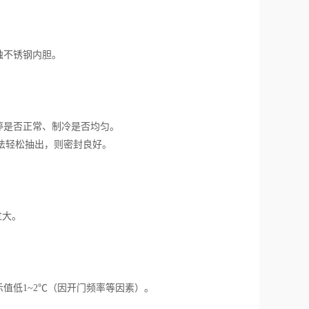
蚀不锈钢内胆。
停是否正常、制冷是否均匀。
法轻松抽出，则密封良好。
过大。
低1~2℃（因开门频率等因素）。