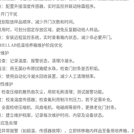
配置外接湿度传感器，实时监控并联动除霜程序。
开门干扰
取放样品顺序，减少开门次数和时间。
时，可划分固定存放区域，避免反复翻动他人样品。
安装远程监控系统，实时查看箱内状态，减少非必要开门。
ELLAB低温培养箱维护阶段优化
维护
：记录温度、报警状态，清理冷凝水。
：用无菌纱布擦拭箱壁水珠，检查门封条是否积垢。
使用自动化冷凝水回收装置，减少人工清理频率。
性维护
查压缩机散热扇灰尘，用软毛刷清理；测试报警功能。
校准温度传感器；检查氟利昂制冷剂压力，若不足需补充。
面检修压缩机、风扇电机、电磁阀等部件，更换老化门封条。
建立维护档案，记录每次维护时间、内容及设备状态。
应急处理
常报警（如超温、传感器故障），立即转移箱内样品至备用培养箱，