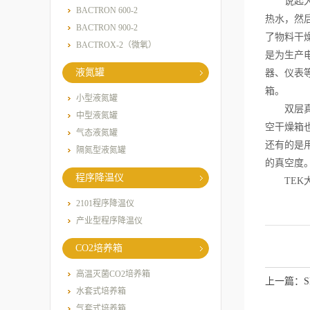
说起大型
BACTRON 600-2
热水，然
BACTRON 900-2
了物料干
BACTROX-2（微氧）
是为生产
液氮罐
器、仪表
箱。
小型液氮罐
双层真空
中型液氮罐
空干燥箱
气态液氮罐
还有的是
隔氮型液氮罐
的真空度
程序降温仪
TEK大
2101程序降温仪
产业型程序降温仪
CO2培养箱
高温灭菌CO2培养箱
上一篇：
水套式培养箱
气套式培养箱