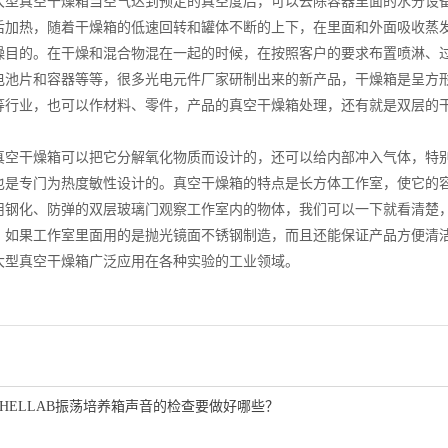
真空干燥箱当空气达到预定的真空度后，可以去除容器里面的水分设备
后加热，随着干燥箱的低速回转和罐体不断的上下，在里面和外面吸收蒸
燥目的。在干燥和混合物混在一起的时候，在按照客户的要求布置喷淋、
电池片和容器等等，很多光电元件厂家研制出来的新产品，干燥箱是呈方
等行业，也可以作材料、零件，产品的真空干燥箱处理，还有就是双层的
干燥箱可以把它分解氧化物质而设计的，还可以给内部冲入气体，特别
也是专门为热度敏性设计的。真空干燥箱的特点是长方体工作室，使它的
用钢化、防弹的双层玻璃门观察工作室内的物体，我们可以一下就看清楚
。如果工作室里面用的是抛光镜面不锈钢制造，而且还能保证产品方便清
型真空干燥箱广泛应用在各种实验的工业领域。
SHELLAB振荡培养箱声音的检查要做好哪些？