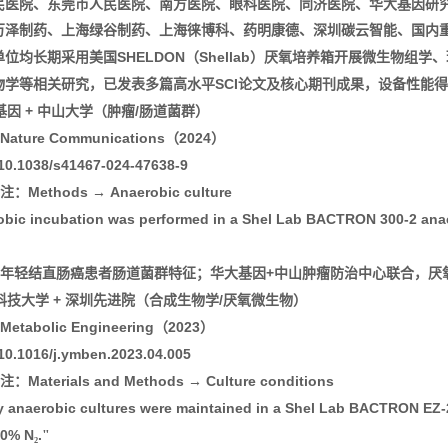
民医院、东莞市人民医院、南方医院、眼科医院、同济医院、华大基因研
万泽制药、上海绿谷制药、上海徕博科、药明康德、深圳碳云智能、国内
SHELDON
Shellab
单位均长期采用美国
（
）厌氧培养箱开展微生物组学、
SCI
物学等相关研究，已发表多篇高水平
论文及核心期刊成果，设备性能得
+
/
基因
中山大学（肿瘤
肠道菌群）
Nature Communications
2024
（
）
10.1038/s41467-024-47638-9
Methods
Anaerobic culture
注：
→
obic incubation was performed in a Shel Lab BACTRON 300-2 ana
+
年轻结直肠癌患者肠道菌群特征；华大基因
中山肿瘤防治中心联合，厌
+
/
科技大学
深圳先进院（合成生物学
厌氧微生物）
Metabolic Engineering
2023
（
）
10.1016/j.ymben.2023.04.005
Materials and Methods
Culture conditions
注：
→
ly anaerobic cultures were maintained in a Shel Lab BACTRON EZ
90% N
.
₂
"