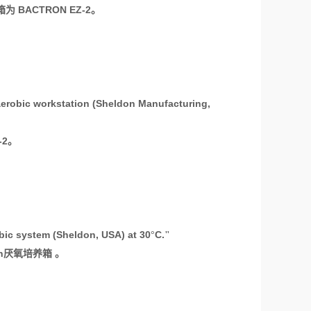
BACTRON EZ-2
箱为
。
erobic workstation (Sheldon Manufacturing,
-2
。
ic system (Sheldon, USA) at 30
C.
°
"
n
厌氧培养箱 。