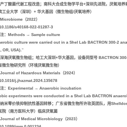
+
产丁酸菌代谢工程改造；南科大合成生物学平台
深圳先进院，厌氧培养
+
/
滨工业大学（深圳）
华大基因（微生物组
厌氧培养）
Microbiome
2022
（
）
10.1186/s40168-022-01287-3
Methods
Sample culture
注：
→
aerobic
culture
were carried out in a Shel Lab BACTRON 300-2 ana
, OR, USA).
"
+
BACTRON 300
深海厌氧微生物组；哈工大深圳
华大基因，设备同型号
省微生物研究所（环境厌氧微生物）
Journal of Hazardous Materials
2024
（
）
10.1016/j.jhazmat.2024.135678
Experimental
Anaerobic incubation
注：
→
obic experiments were conducted in a Shel Lab BACTRON anaerob
Shelldo
纳米零价铁抑制抗性基因转移；广东省微生物所许玫英团队，用
医院（南方医科大学）临床厌氧菌
Journal of Medical Microbiology
2023
（
）
10.1099/jmm.0.001234