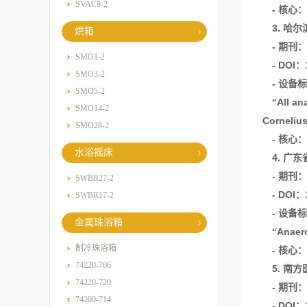
SVAC9-2
-
核心：
3.
哈尔
烘箱
-
期刊：
SMO1-2
- DOI
：
SMO3-2
-
设备标
SMO5-2
All an
“
SMO14-2
Cornelius
SMO28-2
-
核心：
水浴摇床
4.
广东
-
期刊：
SWBR27-2
- DOI
：
SWBR17-2
-
设备标
金属珠浴箱
Anaer
“
制冷珠浴箱
-
核心：
74220-706
5.
南方
74220-720
-
期刊：
74200-714
- DOI
：