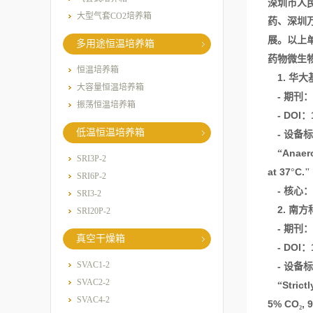
深圳市人
大型气套CO2培养箱
药、深圳
展。以上
多用途恒温培养箱
药物微生
恒温培养箱
1.
华大
大容量恒温培养箱
-
期刊：
振荡恒温培养箱
- DOI
：
低温恒温培养箱
-
设备标
Anaer
“
SRI3P-2
at 37
C.
°
"
SRI6P-2
-
核心：
SRI3-2
2.
南方
SRI20P-2
-
期刊：
真空干燥箱
- DOI
：
SVAC1-2
-
设备标
SVAC2-2
Strict
“
SVAC4-2
5% CO
, 
₂