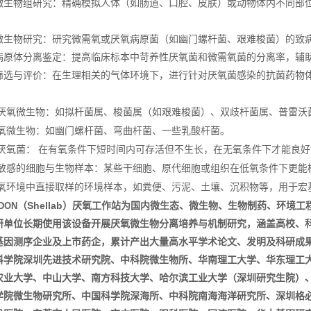
微生物组研究：精确模拟人体（如肠道、口腔、皮肤）或动物体内不同部
微生物研究：研究微需氧或厌氧病原菌（如幽门螺杆菌、艰难梭菌）的致
病原体分离鉴定：提高临床标本中苛养性厌氧菌和微需氧菌的分离率，辅
筛选与评价：在生理相关的气体环境下，进行针对厌氧菌感染的抗菌药物
：
厌氧微生物：如拟杆菌属、梭菌属（如艰难梭菌）、双歧杆菌属、普雷沃
氧微生物：如幽门螺杆菌、弯曲杆菌、一些乳酸杆菌。
厌氧菌：
在有氧条件下短时间内可存活但不生长，在无氧条件下才能良好
敏感的细胞与生物样本：某些干细胞、原代细胞或组织在低氧条件下更能
氧环境中直接取样的环境样本，如粪便、污泥、土壤、沉积物等，用于宏
Shellab
DON
（
）厌氧工作站为国内微生态、微生物、生物制药、环境工
研单位长期使用该设备开展厌氧微生物分离培养与机制研究，涵盖高校、
基因测序企业及上市药企，累计产出大量高水平学术论文、发明及科研成
科学院深圳先进技术研究院、中科院微生物所、华南理工大学、华东理工
农业大学、中山大学、南方科技大学、哈尔滨工业大学（深圳研究生院）
学院微生物研究所、中国科学院深海所、中科院南海海洋研究所、深圳格