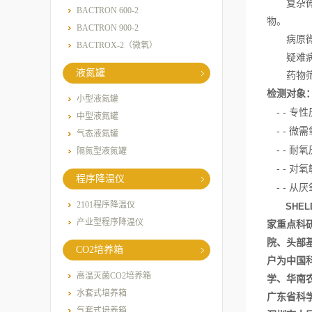
复杂
BACTRON 600-2
物。
BACTRON 900-2
病原
BACTROX-2（微氧）
疑难
液氮罐
药物
检测对象
小型液氮罐
- -
专性
中型液氮罐
- -
微需
气态液氮罐
- -
耐氧
隔氮型液氮罐
- -
对氧
程序降温仪
- -
从厌
2101程序降温仪
SHEL
产业型程序降温仪
家重点科
院、头部
CO2培养箱
户为中国
高温灭菌CO2培养箱
学、华南
水套式培养箱
广东省科
气套式培养箱