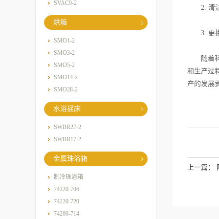
SVAC9-2
2. 清
烘箱
3. 更
SMO1-2
SMO3-2
随着科技
SMO5-2
和生产过
SMO14-2
产的发展
SMO28-2
水浴摇床
SWBR27-2
SWBR17-2
金属珠浴箱
上一篇：
制冷珠浴箱
74220-706
74220-720
74200-714