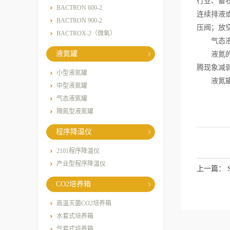
行业、畜
BACTRON 600-2
连续排液
BACTRON 900-2
压阀；放
BACTROX-2（微氧）
气态液
液氮罐
液氮的充
腾现象减
小型液氮罐
液氮罐污
中型液氮罐
气态液氮罐
隔氮型液氮罐
程序降温仪
2101程序降温仪
产业型程序降温仪
上一篇：
CO2培养箱
高温灭菌CO2培养箱
水套式培养箱
气套式培养箱