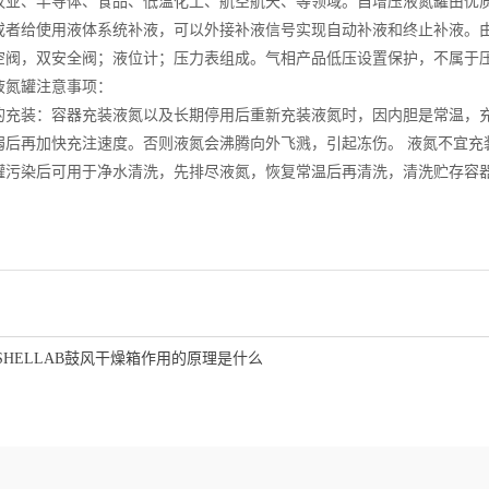
牧业、半导体、食品、低温化工、航空航天、等领域。自增压液氮罐由优
或者给使用液体系统补液，可以外接补液信号实现自动补液和终止补液。由
空阀，双安全阀；液位计；压力表组成。气相产品低压设置保护，不属于
氮罐注意事项：
装：容器充装液氮以及长期停用后重新充装液氮时，因内胆是常温，充
弱后再加快充注速度。否则液氮会沸腾向外飞溅，引起冻伤。 液氮不宜充
染后可用于净水清洗，先排尽液氮，恢复常温后再清洗，清洗贮存容器
SHELLAB鼓风干燥箱作用的原理是什么