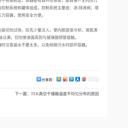
质不锈钢制造，容器配有自升压系统，能自身产生内压力
控制系统和罐体组成，控制系统主要由：进/排液阀；增
压力容器，使用安全方便。
装切勿过快，应先少量注入，使内胆逐渐冷却，液氮沸
装过满，切勿使液面高到与玻璃钢颈管接触。
时注意装水不要太多，以免倾倒污水时损坏容器。
分享到：
下一篇：
TEK真空干燥箱温度不均匀分布的原因