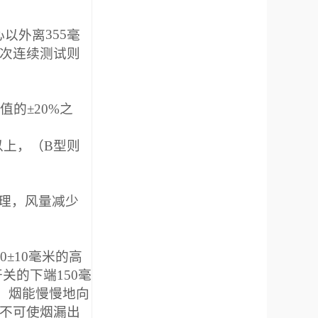
心以外离
355
毫
次连续测试则
值的±
20%
之
以上，（
B
型则
理，风量减少
0
±
10
毫米的高
开关的下端
150
毫
，烟能慢慢地向
不可使烟漏出