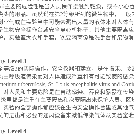
zui主要的危险性是当人员操作接触到黏膜，或不小心
尖头的用品。虽然说在第
2
等级所列的微生物中，一般
到空气或在实验当中可能会溅出大量的液体来对人体有
是生物安全操作台或安全离心机杯子。其他主要隔离应
护，实验室大衣和手套。次要隔离像是洗手台和废物消毒
ty Level 3
全等级
3
的实际操作，安全仪器和建立，是在临床、诊
质由呼吸道传染而对人体造成严重和有可能致使的感染
erium tuberculosis, St. Louis encephalitis virus and Coxie
。对人员和主要危险是在自动感染、吞食和暴露在传染
等级里都是注重在主要隔离和次要隔离来保护人员、区
，实验的全部操作都应该在生物安全操作台里或其他气
员的进出和必要的通风设备来减低传染气体从实验室泄
ty Level 4