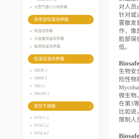
对人员
大型气套CO2培养箱
针对或
多用途恒温培养箱
雾散发
作，像
恒温培养箱
脸部保
大容量恒温培养箱
低。
振荡恒温培养箱
低温恒温培养箱
Biosafe
生物安
SRI3P-2
SRI6P-2
险性物
SRI3-2
Mycobact
SRI20P-2
微生物
在第
3
真空干燥箱
比如说
SVAC1-2
限制人
SVAC2-2
SVAC4-2
Biosafe