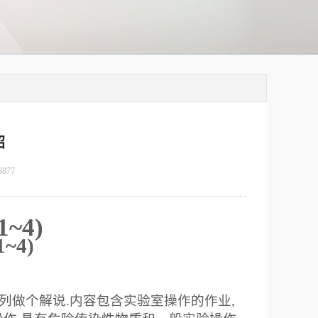
绍
8877
1~4)
1~4)
列做个解说
.
内容包含实验室操作的作业
,