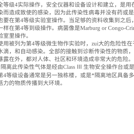
全等级
4
实际操作，安全仪器和设备设计和建立，是用
染而造成致使的感染，因为此传染性病毒并没有药或是
也要在第
4
等级实验室操作。当足够的资料收集到之后
一样在第
4
等到级操作。病菌像是
Marburg or Congo-Cri
验室里操作。
使用被列为第
4
等级微生物作实验时，zui大的危险性
水滴，和自动感染。全部的接触到诊断传染性的物质，
暴露在外，都对人体、社区和环境造成非常大的危险。
*隔离此传染性气体是经由
Class
Ⅲ
生物安全操作台或
第
4
等级设备通常是另一独栋楼，或是*隔离地区具备
活力的物质传播到大环境。