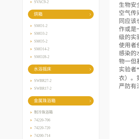
SVAC9-2
生物安
空气传
烘箱
同应该
SMO1-2
作或是
SMO3-2
级的实
SMO5-2
使用者
SMO14-2
感染的
SMO28-2
物一但
实验者
水浴摇床
衣）。
SWBR27-2
严防有
SWBR17-2
金属珠浴箱
制冷珠浴箱
74220-706
74220-720
74200-714