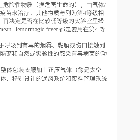
在危险性物质（据危害生命的），由气体
/
疫苗来治疗。其他物质与列为第
4
等级相
，再决定是否在比较低等级的实验室里操
mean Hemorrhagic fever
都是要用在第
4
等
在于呼吸到有毒的烟雾、黏膜或伤口接触到
隔离和自然或实验性的感染有毒病菌的动
是整体包装衣服加上正压气体（像是太空
多体、特别设计的通风系统和废料管理系统