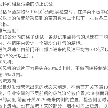
试料间相互污染的防止试验：
4
以枯草菌芽胞
5~10
×
10
cfu
喷雾检查时，在洋菜平板中
米以上的位置所采集到的菌落数为二个以下，左右各三
合格。
排气速度：
在
15
公分内的格子测试，各测试定点排气的风速在平均
内，在范围内设计一个能均匀排气的箱柜。
进气风速：由前门开口部流进来的风速平均为
0.4
公尺
在
0.5
公尺以上）。
送风机：
送风机的滤片压力损失在
20%
以上时，不做回转控制处
在
25%
以内。
气流方向：
以目测发烟管流出来的状态来制定，在前面开关下端
10
度，作业空间的下层前后的吸气流分散位置
,
检查侧面
米的高度
,
前面开关
20-30
毫米内侧的位置，检查侧面时
地下流动。没有烟流下来的部分，烟不可向上逆流，以