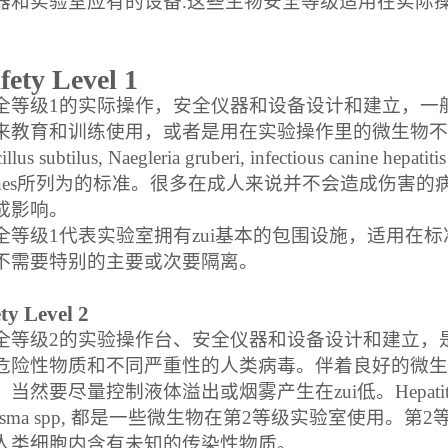
器和实验室应有的设备
.
这些生物安全等级适用在实际
。
fety Level 1
全等级
1
的实际操作，安全仪器和设备设计和建立，一
来教育和训练使用，或者是用在实验操作里的微生物不
illus subtilus, Naegleria gruberi, infectious canine hepatitis
nes
所列为的标准。很多在成人来说并不会造成伤害的
成影响。
全等级
1
代表实验室拥有zui基本的包围设施，适用在
不需要特别的主要或次要隔离。
ty Level 2
全等级
2
的实验操作台、安全仪器和设备设计和建立，
危险性物质和不同严重性的人类病毒。伴着良好的微生
，当然要尽量控制液体溢出或烟雾产生在zui低。
Hepati
sma spp,
都是一些微生物在第
2
等级实验室使用。第
2
人类细胞内含有未知的传染性物质。