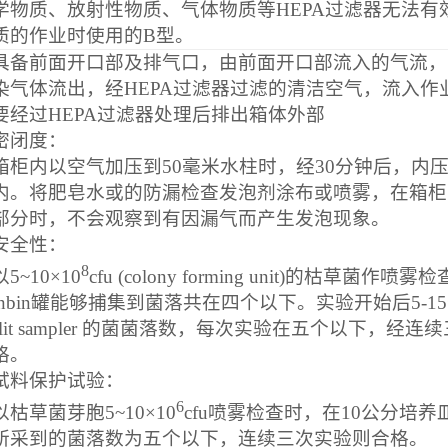
学物质、放射性物质、气体物质等
HEPA
过滤器无法有
质的作业时使用的
B
型。
具备前面开口部及排气口，由前面开口部流入的气流，
染气体流出，经
HEPA
过滤器过滤的清洁空气，流入作
要经过
HEPA
过滤器处理后排出箱体外部
密闭度：
箱柜内以空气加压到
50
毫米水柱时，经
30
分钟后，内
内。将肥皂水或的防漏检查发泡剂涂布或喷雾，在箱柜
部分时，不会观察到有因漏气而产生发泡现象。
安全性：
8
以
5~10
×
10
cfu (colony forming unit)
的枯草菌作喷雾检
nbin
罐能够捕集到菌落共在四个以下。实验开始后
5-15
lit sampler
的菌菌落数，每次实验在五个以下，经连续
格。
试料保护试验：
6
以枯草菌芽胞
5~10
×
10
cfu
喷雾检查时，在
10
公分培养
所采到的菌落数为五个以下，连续三次实验则合格。