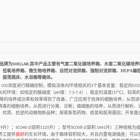
品牌为
其中产品主要有气套二氧化碳培养箱、水套二氧化碳培养
SHELLAB;
、低氧培养箱、微生物培养箱、自然对流烘箱、强制对流烘箱、HEPA编
、振荡摇床、水浴箱等箱体。
、
浓度进行精确控制，模拟活体内环境相关的
个基本变量：稳定的
C02
3
CO2
长的环境：如恒定的酸碱度（
值：
）、稳定的温度
℃
、较高
pH
7.2-7.4
(37
)
等的培养成功率和效率得到了改善，广泛应用于抗体的细胞培养，从而进
病毒的细胞培养，从而进行分离、诊断；癌细胞的培养，从而进行解析、
、优质、抗逆的动植物新品种；探索新型药物、疫苗和医用基因；开发蛋
升）；
容积
升）；型号
容积
升）三种规格为
79
SCO40-2(
1125
SCO58-2(
:1641
养工提供
良好
的生长环境。由于箱体容积较大，并且内置电源插座；可以