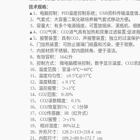
技术规格：
▲
1、电脑控制：PID温度控制系统；USB资料传输温度
2、气套式：大容量二氧化碳培养箱气套式移动方便
。
3、
容量大：有
多
个电源插座，可置放摇床、滚瓶机、细
▲
4、
C
O
2气体：C
O
2进气具有加热和双重过滤装置
;促进
▲
5、
报警装置：具有
C
O
2、声报警装置
；独立的过温保护
6、
门加热装置：可防止玻璃门结露和污染，便于观察
。
7、
内部材质
不锈钢，腔内圆转角、便于清洁
。
8、
有效容积
：
1642
升
9、
控制方式
：
微电脑模块控制，数字显示温度、
CO2浓
10、
温度范围
：
室温
+8℃～60℃
11、
温度均匀性
：
±0.5℃@37℃
12、
温度精度
：
± 0.1℃
13、
温控报警
：
＞
±1℃
14、
CO2范围
：
0-20%
15、
CO2读数精度
：
0.1%
16、
CO2
恢复到
5%
：＜
5分钟
17、
CO2传感器
：
IR（红外式）
18、
CO2报警
：
＞
±1%
19、
相对湿度
：
80%以上
20、
外形尺寸
：
1
28.2
×
113
×
218.4
cm
21、
内腔尺寸
：
109.2
×
89.9
×1
72.7
cm