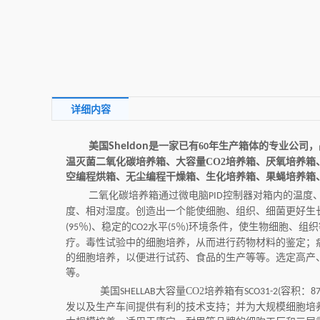
详细内容
美国
Sheldon
是一家已有
6
年生产箱体的专业公司，
0
温灭菌二氧化碳培养箱、
大容量CO2培养箱
、厌氧培养箱
空编程烘箱、无尘编程干燥箱、生化培养箱、果蝇培养箱
二氧化碳培养箱通过微电脑
控制器对箱内的温度
PID
度、相对湿度。创造出一个能使细胞、组织、细菌更好生
％
、稳定的
水平
％
环境条件，使生物细胞、组织
(95
)
CO2
(5
)
疗。毒性试验中的细胞培养，从而进行药物材料的鉴定；
的细胞培养，以便进行试药、食品的生产等等。选定高产
等。
美国
大容量
CO2培养箱有
容积：
SHELLAB
SCO31-2(
8
发以及生产车间提供有利的技术支持；并为大规模细胞培