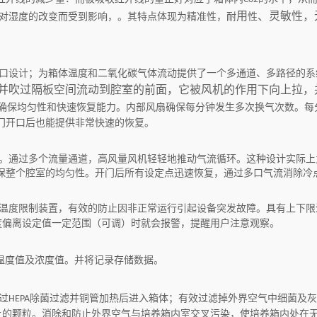
用
、灵敏性，
对湿度的改变而受到影响，。其特点体现为精准性，耐
性
口设计；为箱体温度和二氧化碳气体流动提供了一个多通道、多路径的系
并吹过隔板空间流动到腔室的前面，它被风机的作用下向上拉，
确保均匀性和快速恢复能力。内部风扇确保每分钟发生多次换气次数。每
门开口后也能提供非常快速的恢复。
。通过多个流量通道，高风量风机轻轻地推动气流循环。这种设计实际上
保整个腔室的均匀性。开门后所有设定点迅速恢复，通过多口气流消除冷
温度限制装置，有效的防止因非正常运行引起设备突发故障。具有上下限
度偏离设定值一定范围（可调）时就会报警，提醒用户注意观察。
温度值及浓度值。并将记录存储数据。
过
除菌过滤并铜管加热后进入箱体；有效过滤掉外界空气中细菌及灰
HEPA
上的颗粒。消除和防止外界空气与培养箱内室交叉污染，使培养箱内处在