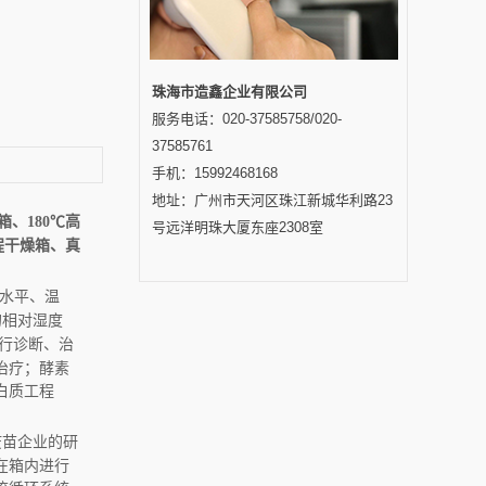
珠海市造鑫企业有限公司
服务电话：020-37585758/020-
37585761
手机：15992468168
地址：广州市天河区珠江新城华利路23
箱、
180℃高
号远洋明珠大厦东座2308室
程干燥箱、真
水平、温
的相对湿度
行诊断、治
治疗；酵素
白质工程
疫苗企业的研
在箱内进行