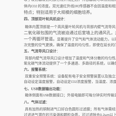
体内
的浓度。双光速红外线
传感器不会因温度和相
CO2
(IR)
特点；特别适用于大规模的细胞培养。
四、顶部双叶轮风机设计
：
箱体内置顶部是一个高风量叶轮风机与背部内壁气流导风
二氧化碳包围的气流被迫通过后室墙上的通风孔，
一个再循环管道。
显著提升了空气和气体流动能力，以
次完整的空气更换，确保了温度的均匀性，即使在延长的
五、气流导风口设计
：
背部内壁气流导风口设计增加了温度和气体分散的均匀性
氧化碳气体流动提供了一个多通道、多路径的系统，以确
六、
报警系统：
双重安全预警系统：设备配有电子安全预警装置以及独立
自动设定温度报警，自动设定
浓度报警，当温度、浓
CO2
七、
USB
数据输出功能：
箱体侧面有
数据接口；外接电脑即可每分钟实时传输
USB
八、
气体过滤：
具有加热的铜制进气口好白色圆形过滤膜；所有气体需经
过滤进气潜在的污染源和颗粒杂质，可过滤除去
以
0.2µm