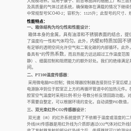
大规模培养。适用于康宁、耐思等品牌的细胞工厂和三层
及高质量的气体过滤系统，确保箱体在满载的情况下继续
中常规型号
SCO40
；容积为：
升；此型号的尺寸、
-2
1125
性能特点：
一、箱体结构为均匀性和性能设计：
箱体本身的金属，具有油漆和不锈钢表面的结合，提供
一
均匀
内壁
特质加固不
了温度均
性和气体
。此外，
和
有足够的透明空间允许空气和二氧化碳的内部循环。此外
传热系数
备具有*的
，而且热能力远远超过工作温度范围
静）、细菌控制和阻燃能力的额外好处。我们的绝缘满足
间
。
二、PT100
温度传感器
：
采用微电脑
控制；微处理器控制器连接到位于室后壁
PID
电源脉冲到位于腔室正上方的再循环管道中的加热元件。
腔室空气温度时采用比例
积分
导数分析反馈回路功能。
-
-
不需要自整定，可以根据环境的变化，自动调整
数值，
PID
三、双光束红外
CO2
传感器设计：
双光速（
）的红外系统提供了不依赖于温度或湿度的二
IR
外线
传感器是用红外线为介质即通过
气体对红外线
(IR)
CO2
收了发射器发射的部分红外线之后，传感器就可以检测出