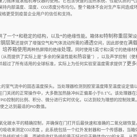
重力摇床或滚瓶机等仪器的使用。它包含快速的加热系统、性能优质的气
保持内部温度、湿度、
浓度分布均匀。整个箱体不会对生产车间造成
CO2
规格更受到疫苗企业用户的信任和支持。
特制称重层架
了一个*和稳定的结构，以及*的绝缘性能。箱体
和
设
锈钢层架
通透
满
还提供了增强空气和气体流动所需的
空间，因此即使在
培养箱使用
处理
，
两种热屏障的绝缘
。同时使用
1
英寸和
英寸的绝缘材
2
热
（从而提供了实际上是
多余的保温性能和
容量
），以及声学控制（使
“
"
更多
并超过了所有适用的全球标准，实际上为任何实验室温度需求提供了
上的室气流中的固态温度探头。当处理器检测到腔室温度降至温度设定值
在门关闭的正常操作中，大多数加热脉冲纠正偏差小于
°
。该处理器在
0.1
C
对
控制的比例、积分、微分进行实时优化，以达到较为理想的控制效果
PID
使之达到最适的
数值。
PID
氧化碳水平的精确控制，并确保在门打开后最快速和准确的二氧化碳恢复
的吸收来测定
浓度
。此系统包括一个红外发射器和一个传感器，当箱
CO2
红外线的减少量．而被吸收红外线的量正好对应于箱体内
的水平，从
C02