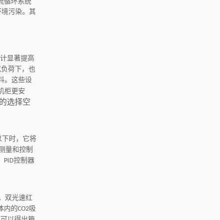
流循环系统
环境污染。其
计显著提高
载
负荷下，也
料。这些设
机柜更安
的选择空
以下时，它将
测量和控制
。
控制器
PID
。双光速红
体内的
吸
CO2
而可以得出箱