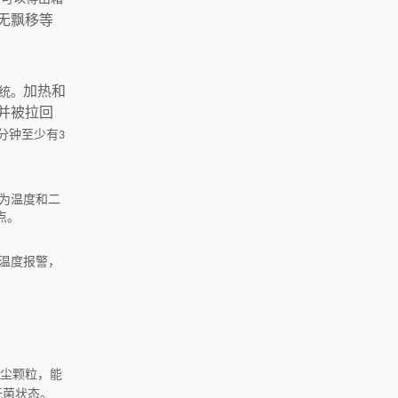
无飘移等
加热和
统。
并被拉回
分钟至少有
3
为温度和二
点。
温度报警，
尘颗粒，能
无菌状态。