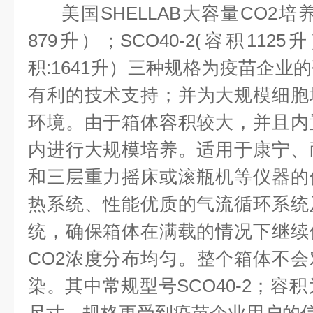
美国
SHELLAB
大容量CO2
培
879
升）；
SCO40-2(
容积
1125
升
积
:1641
升）三种规格为疫苗企业的
有利的技术支持；并为大规模细胞
环境。由于箱体容积较大，并且内
内进行大规模培养。适用于康宁、
和三层重力摇床或滚瓶机等仪器的
热系统、性能优质的气流循环系统
统，确保箱体在满载的情况下继续
CO2
浓度分布均匀。整个箱体不会
染。其中常规
型号
SCO40
-2
；容积