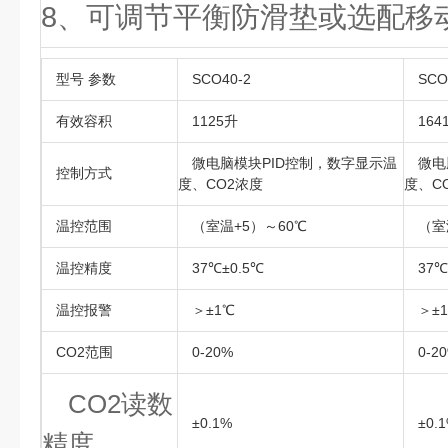
8、可调节平衡防滑垫或选配移
型号 参数
SCO40-2
SCO5
有效容积
1125升
164
微电脑模块PID控制，数字显示温
微电脑
控制方式
度、CO2浓度
度、C
温控范围
（室温+5）～60℃
（室温
温控精度
37℃±0.5℃
37℃±
温控报警
＞±1℃
＞±1
CO2范围
0-20%
0-20
CO2读数
±0.1%
±0.1
精度