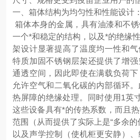
尺寸、规格更受到疫苗企业用户的
一、箱体
结构为均匀性和性能
设计
箱体本身的金属，具有油漆和不锈
一个*和稳定的结构，以及*的绝缘
架
设计显著提高了温度均
一
性和气
特质加固不锈钢层架
还提供了增强
通透
空间，因此即使在
满载
负荷下
允许空气和二氧化碳的内部循环。
热屏障的绝缘
处理
。同时使用
1
英
这些设备具有*的
传热系数
，而且热
范围（从而提供了实际上是
“
多余的
以及声学控制（使机柜更安静）、