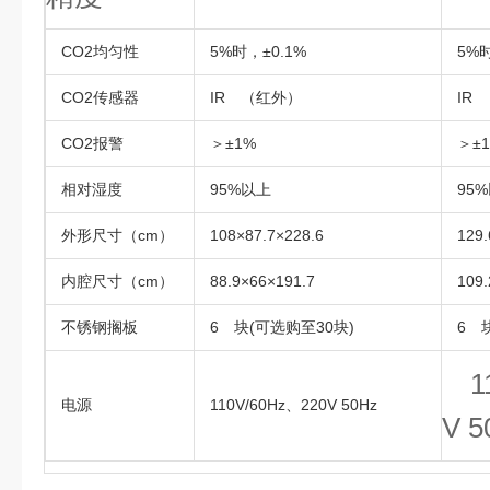
CO2均匀性
5%时，±0.1%
5%时
CO2传感器
IR （红外）
IR 
CO2报警
＞±1%
＞±1
相对湿度
95%以上
95%
外形尺寸（cm）
108×87.7×228.6
129.6
内腔尺寸（cm）
88.9×66×191.7
109.2
不锈钢搁板
6 块(可选购至30块)
6 块
11
电源
110V/60Hz、220V 50Hz
V 5