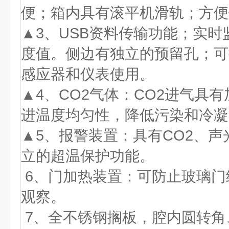
便
；箱内具有滚平机滑轨；方便
▲
3、USB资料传输功能；实
度值。侧边有独立的预留孔；可
感应器和仪表使用。
▲
4、
C
O
2气体：C
O
2进气具有
进温度均匀性，降低污染和冷凝
▲
5、
报警装置：具有
C
O
2、声
立的超温保护功能。
6、
门加热装置：可防止玻璃门
观察
。
7、
全不锈钢搁板，腔内圆转角