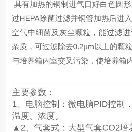
具有加热的铜制进气口好白色圆形
过
HEPA
除菌过滤并铜管加热后进
空气中细菌及灰尘颗粒，能过滤进
杂质，可过滤除去
0.2µm
以上的颗
与培养箱内室交叉污染，使培养箱
主要参数：
1、
电脑控制：
微电脑
PID控
温度、浓度。
▲
2、
气套式：大型气套
CO2