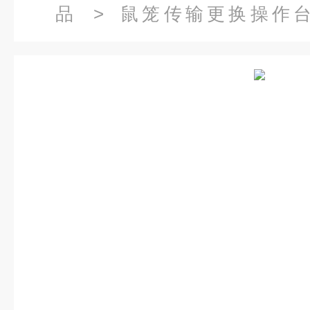
品
>
鼠笼传输更换操作
WDU\SG-604-WDU废弃物处理